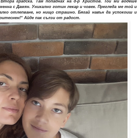
Втора градска. Там попаднах на д-р Христов. Той ми водеше
енна с Дамян. Уникално готин лекар и човек. Прегледа ме той и
Малко отлепване, но нищо страшно. Бягай навън да успокоиш и
ритеснен!“ Айде пак сълзи от радост.