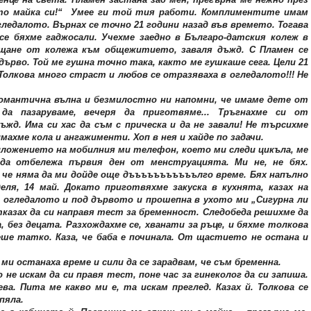
то майка си!“ Умее ги той тия работи. Комплиментите имам
ледалото. Върнах се точно 21 години назад във времето. Тогава
се бяхме гаджосали. Учехме заедно в Българо-датския колеж в
ъщане от колежа към общежитието, заваля дъжд. С Пламен се
дърво. Той ме гушна точно така, както ме гушкаше сега. Цели 21
Толкова много страст и любов се отразяваха в огледалото!!! Не
романтична вълна и безмилостно ни напомни, че имаме дете от
да пазаруваме, вечеря да приготвяме... Тръгнахме си от
жд. Има си хас да съм с прическа и да не завали! Не търсихме
имахме кола и ангажименти. Хоп в нея и хайде по задачи.
ложението на мобилния ми телефон, което ми следи цикъла, ме
 да отбележа първия ден от менструацията. Ми не, не бях.
х, че няма да ми дойде още дъъъъъъъъъъълго време. Бях напълно
еля, 14 май. Докато приготвяхме закуска в кухнята, казах на
д огледалото и под дървото и прошепна в ухото ми „Сигурна ли
тказах да си направя тест за бременност. Следобеда решихме да
 без децата. Разхождахме се, хванати за ръце, и бяхме толкова
ше татко. Каза, че баба е починала. От щастието не остана и
е ми останаха време и сили да се зарадвам, че съм бременна.
не искам да си правя тест, поне час за гинеколог да си запиша.
ва. Пита ме какво ми е, та искам преглед. Казах й. Толкова се
пяла.