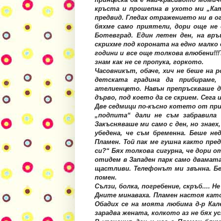
кръста и прошепна в ухото ми „Ка
предвид.
Гледах отражението ни в ог
бяхме само приятели, дори още не 
Ботевград. Един летен ден, на вр
скрихме под короната на едно малко 
години и все още толкова влюбени!!!
знам как не се пропука, горкото.
Часовникът, обаче, хич не беше на 
детската градина да прибираме, 
ателиенцето. Навън препръскваше дъ
дърво, под което да се скрием. Сега 
Две седмици по-късно котето от при
„подпита“ дали не съм забравила
Закъсняваше ми само с ден, но знае
убедена, че съм бременна. Беше нед
Пламен. Той пак ме гушна както пре
си?“ Бях толкова сигурна, че дори о
отидем в Западен парк само двамата,
щастливи. Телефонът ми звънна. Бе
помен.
Сълзи, болка, погребение, скръб.... Н
Дните минаваха. Пламен настоя като 
Обадих се на моята любима д-р Кале
зарадва жената, колкото аз не бях ус