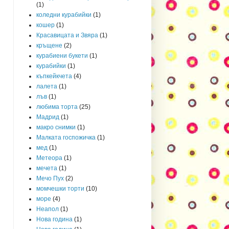
(1)
коледни курабийки
(1)
кошер
(1)
Красавицата и Звяра
(1)
кръщене
(2)
курабиени букети
(1)
курабийки
(1)
къпкейкчета
(4)
лалета
(1)
лъв
(1)
любима торта
(25)
Мадрид
(1)
макро снимки
(1)
Малката госпожичка
(1)
мед
(1)
Метеора
(1)
мечета
(1)
Мечо Пух
(2)
момчешки торти
(10)
море
(4)
Неапол
(1)
Нова година
(1)