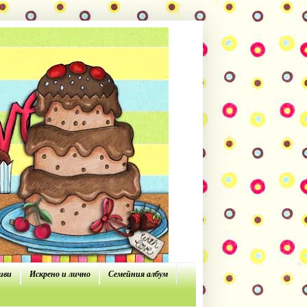
иви
Искрено и лично
Семейния албум