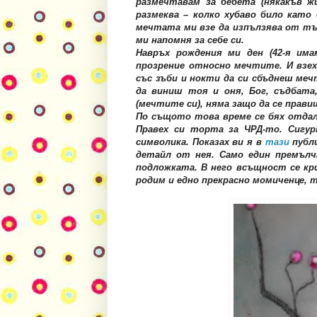
размечтавам за бебета (някакъв ж
размеква – колко хубаво било като 
мечтата ми взе да изпълзява от тъ
ми напомня за себе си.
Навръх рождения ми ден (42-я има
прозрение относно мечтите. И взех
със зъби и нокти да си сбъднеш меч
да виниш тоя и оня, Бог, съдбат
(мечтите си), няма защо да се прави
По същото това време се бях отдала
Правех си торта за ЧРД-то. Сигу
символика. Показах ви я в
тази
публи
детайл от нея. Само един премълч
подложката. В него всъщност се кри
родим и едно прекрасно момиченце, 