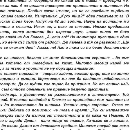
е в кабинета й. Посрещна ме сякаш ми е майка – прегърна ме,
го за нас. А аз цялата треперех от притеснение и вълнение. На
рно петънце. Плодно сакче имаше, но не се виждаше сърдечна
 стана сериозно. Изтръпнах. „Кухо яйце?“ едва промълвих аз. В
скам това бебе. Напук на 42 ми години. Напук на всичките ми
ртта и мъката. Исках го, а него го нямаше. Нямам представа
нали, колко молитви бях изрекла наум, колко сълзи се бяха
х гласа на д-р Калева „А, ето го!“ На монитора пулсираше една
 но вече със сълзи от радост. Д-р Калева и тя се развесели: „Ще
е се окажат две!“ Ааааа, не! Нас и така си ни беше достатъчно
ме на никого, докато не мине биохимичният скрининг – да сме
е на котето от телефона не казах. Милото месеци наред ме
, а аз тъпо и упорито не му обръщах внимание.
 съвсем нормално – зверско гадене, големи цици, още по-голям
ормони и емоции. Коремчето ми взе да наедрява издайнически
говорим. Да се чудиш кое първо да прикриеш. Но от всичко най-
 съм отново бременна, ме правеше безумно щастлива.
 седмица, с Девинчето си разкошатвахме в ателиенцето. Той
 чай. В късния следобед и Пламен се присъедини към чаеното ни
х до тоалетната да пишкам. Усетих нещо странно. Оказа се
иха. Веднага си помислих, че това е краят: „Тук си направихме
намерих сили да изляза от тоалетната и да кажа на Пламен. А
 и заради Девин – нали нищо не знаеше. Качихме се в колата.
й да вземе Дамян от детската градина. Минахме покрай нас само