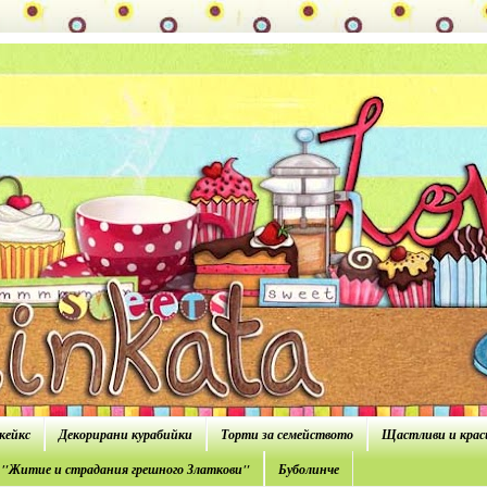
кейкс
Декорирани курабийки
Торти за семейството
Щастливи и крас
з "Житие и страдания грешного Златкови"
Буболинче