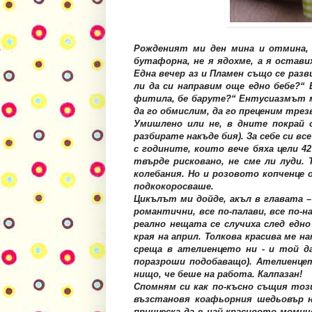
Рожденият ми ден мина и отмина, 
бутафорна, не я ядохме, а я остави
Една вечер аз и Пламен също се разви
ли да си направим още едно бебе?“ 
фитила, бе баруте?“ Ентусиазмът му,
да го обмислим, да го преценим трезво
Умишлено или не, в дните покрай 
разбирате накъде бия). За себе си вс
с годините, които вече бяха цели 42 
твърде рисковано, не сме ли луди. 
колебания. Но и розовото копченце 
подкокоросваше.
Цикълът ми дойде, акъл в главата – 
романтични, все по-палави, все по-н
реално нещата се случиха след едн
края на април. Толкова красива ме на
среща в ателиенцето ни - и той д
поразроши подобаващо). Ателиенцет
нищо, че беше на работа. Калпазан!
Спомням си как по-късно същия тоз
възстановя коафьорния шедьовър на
принцеска да е най-красивото момич