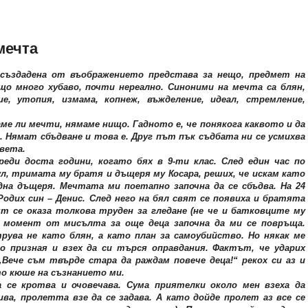
мечта
създадена от въображението представа за нещо, предмет на
що много хубаво, почти нереално. Синоними на мечта са
блян,
ие, утопия, измама, копнеж, въжделение, идеал, стремление,
 ли мечти, нямаме нищо. Гадното е, че понякога каквото и да
Нямат сбъдване и това е. Друг път пък съдбата ни се усмихва
света.
еди доста години, когато бях в 9-ти клас. След един час по
ул, тримата му братя и дъщеря му Косара, реших, че искам като
дна дъщеря. Мечтата ми поетапно започна да се сбъдва. На 24
Родих син – Денис. След него на бял свят се появиха и братята
ят се оказа толкова труден за гледане (не че и батковците му
ин момент от мисълта за още деца започна да ми се повръща.
рува не като блян, а като план за самоубийство. Но някак ме
о призная и взех да си търся оправдания. Фактът, че ударих
Вече съм твърде стара да раждам повече деца!“ рекох си аз и
о кюше на съзнанието ми.
 се кротва и очовечава. Сума приятелки около мен взеха да
ва, пролетта взе да се задава. А като дойде пролет аз все се