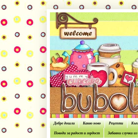
Добре дошли
Какво ново
Рецепти
Къп
Поводи за радост и гордост
Забавни случки и