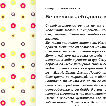
СРЯДА, 21 ФЕВРУАРИ 2018 Г.
Белослава - сбъдната 
Според тълковния речник мечта е 
човешките желания и стремежи, не
сън, химера, фантазия, въображен
желание
.
Мечтите осмислят живота ни. Нямаме
правим, мечтите си остават мечти. 
и ни прави най-щастливите хора на 
Моята най-голяма мечта се роди пр
история, в който учихме за цар Сам
порасна да имам четирима сина и е
години станах майка за първи път. 
му – Давид, Девин, Дамян. Последни
бяха цветя за мирисане), че в ед
Голямата ми мечта взе да ми се ст
беше срам пред мен самата да си г
четиридесетака, ми дойде дюшеш. „
натирих мечтата в най-затънтенот
Обаче с времето Дамянчето взе да
забременяват. Зимата взе да си оти