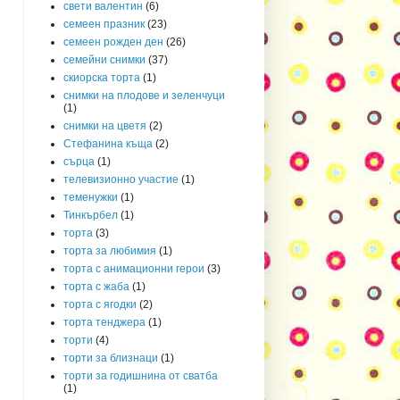
свети валентин
(6)
семеен празник
(23)
семеен рожден ден
(26)
семейни снимки
(37)
скиорска торта
(1)
снимки на плодове и зеленчуци
(1)
снимки на цветя
(2)
Стефанина къща
(2)
сърца
(1)
телевизионно участие
(1)
теменужки
(1)
Тинкърбел
(1)
торта
(3)
торта за любимия
(1)
торта с анимационни герои
(3)
торта с жаба
(1)
торта с ягодки
(2)
торта тенджера
(1)
торти
(4)
торти за близнаци
(1)
торти за годишнина от сватба
(1)