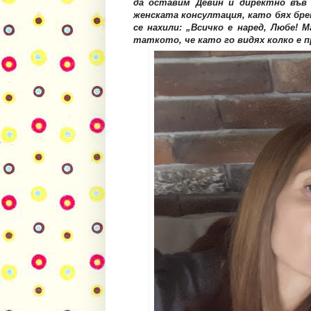
да оставим Девин и директно във 
женската консултация, като бях брем
се нахили: „Всичко е наред, Любе! 
таткото, че като го видях колко е п