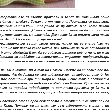
тортата взе да събира прахоляк в ъгъла на хола (нали беше
х да си я гледам). Зимата и тя отмина. Пролетта се развихри.
хрихме. И ни в клин , ни в ръкав, аз му викам: „А бе, коте, искаш
Все едно попитах „С тая клечка кибрит мога ли да ти подпаля
 признавам си, ме изненада. Даже взех да се опъвам „ама чакай
, да....“. Не се гаси туй що не гасне!
овулацията ми същия този месец, много ми се спеше (ако ме
е още не бях наясно какво искам. Пак започнах да си се оправдавам
(колко удобно)!!! Взех да си задавам въпроси редно ли е, не е ли
Тотално се поддадох на всевъзможни страхове, предразсъдъци,
от тортата все ми се набиваше на очи и така ме изкушаваше и
не. Ни в моята, ни в тая на Пламен. Взехме да ставаме все по-
авити. Чак до Атина се „командировахме“ за любовен уикенд. Но
о мое посещение при фризьора ми Къци. Беше топъл следобед в
прави тоя човек, че веднага се обадих на Пламен. Привиках го на
а ми се порадва подобаващо на готината прическа (и да ми я
о си ни е любовната квартира. Пламчо втора покана не чака,
и следобед стоях пред огледалото в ателието и се опитвах да
 Къци. Пожелах си на глас, ако съм забременяла, малката ни
енце на света. Пламен застана зад мен, прегърна ме нежно през