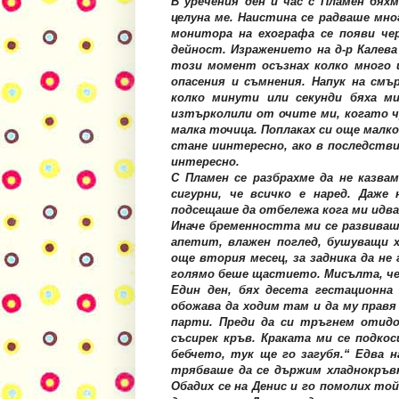
В уречения ден и час с Пламен бяхм
целуна ме. Наистина се радваше мно
монитора на ехографа се появи че
дейност. Изражението на д-р Калева
този момент осъзнах колко много и
опасения и съмнения. Напук на смъ
колко минути или секунди бяха ми
изтърколили от очите ми, когато чу
малка точица. Поплаках си още малко,
стане иинтересно, ако в последстви
интересно.
С Пламен се разбрахме да не казва
сигурни, че всичко е наред. Даж
подсещаше да отбележа кога ми идва
Иначе бременността ми се развиваше
апетит, влажен поглед, бушуващи х
още втория месец, за задника да не 
голямо беше щастието. Мисълта, че
Един ден, бях десета гестационна
обожава да ходим там и да му правя
парти. Преди да си тръгнем отидо
съсирек кръв. Краката ми се подкос
бебчето, тук ще го загубя.“ Едва 
трябваше да се държим хладнокръвно
Обадих се на Денис и го помолих то