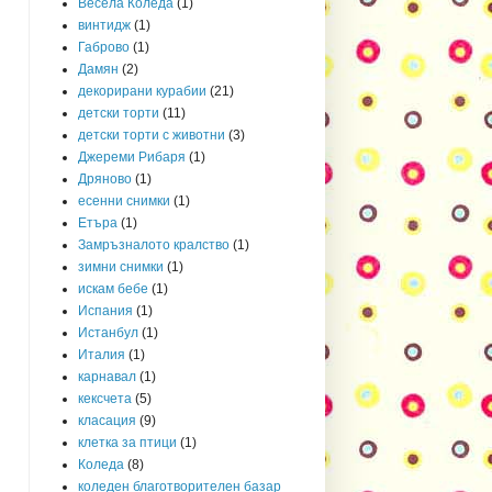
Весела Коледа
(1)
винтидж
(1)
Габрово
(1)
Дамян
(2)
декорирани курабии
(21)
детски торти
(11)
детски торти с животни
(3)
Джереми Рибаря
(1)
Дряново
(1)
есенни снимки
(1)
Етъра
(1)
Замръзналото кралство
(1)
зимни снимки
(1)
искам бебе
(1)
Испания
(1)
Истанбул
(1)
Италия
(1)
карнавал
(1)
кексчета
(5)
класация
(9)
клетка за птици
(1)
Коледа
(8)
коледен благотворителен базар