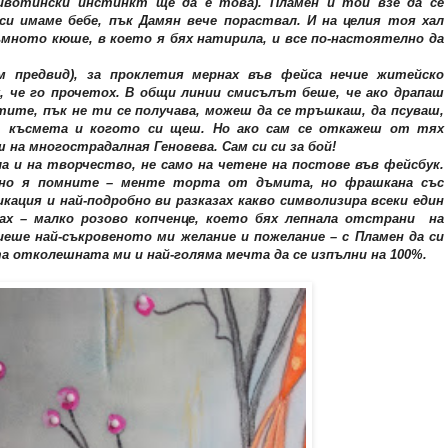
ивотински инстинкт ще да е това). Пламен и той взе да се
си имаме бебе, пък Дамян вече пораствал. И на целия тоя хал
мното кюше, в което я бях натирила, и все по-настоятелно да
м предвид), за проклетия мернах във фейса нечие житейско
, че го прочетох. В общи линии смисълът беше, че ако драпаш
тите, пък не ти се получава, можеш да се тръшкаш, да псуваш,
а, късмета и когото си щеш. Но ако сам се откажеш от тях
ш на многострадалная Геновева. Сам си си за бой!
 и на творчество, не само на четене на постове във фейсбук.
рно я помните – менте торта от дъмита, но фрашкана със
кация и най-подробно ви разказах какво символизира всеки един
ах – малко розово копченце, което бях лепнала отстрани на
еше най-съкровеното ми желание и пожелание – с Пламен да си
та отколешната ми и най-голяма мечта да се изпълни на 100%.