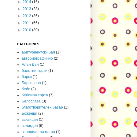
►
2014
(16)
►
2013
(28)
►
2012
(36)
►
2011
(56)
►
2010
(30)
CATEGORIES
абитуриентски бал
(1)
автобиографично
(2)
Алън Дън
(1)
балетни торти
(1)
барок
(1)
Барселона
(1)
бебе
(2)
бебешка торта
(7)
Белослава
(3)
благотворителен базар
(1)
Боженци
(2)
ваканция
(1)
великден
(6)
венецианска маска
(1)