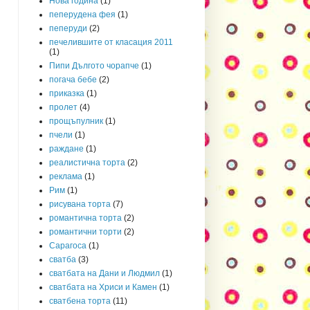
Нова година
(1)
пеперудена фея
(1)
пеперуди
(2)
печелившите от класация 2011
(1)
Пипи Дългото чорапче
(1)
погача бебе
(2)
приказка
(1)
пролет
(4)
прощъпулник
(1)
пчели
(1)
раждане
(1)
реалистична торта
(2)
реклама
(1)
Рим
(1)
рисувана торта
(7)
романтична торта
(2)
романтични торти
(2)
Сарагоса
(1)
сватба
(3)
сватбата на Дани и Людмил
(1)
сватбата на Хриси и Камен
(1)
сватбена торта
(11)